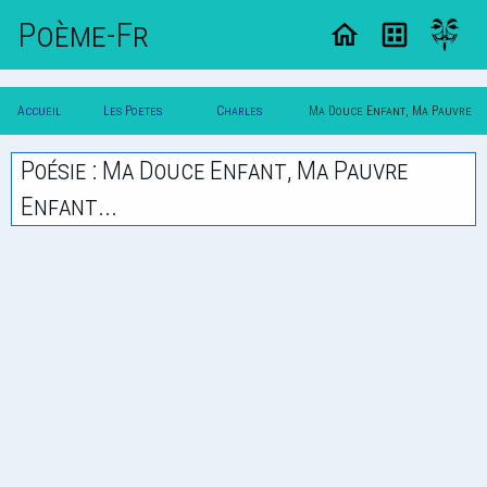
Poème-Fr
Accueil
Les Poetes
Charles
Ma Douce Enfant, Ma Pauvre
Poesie
Classique
Guerin
Enfant...
Poésie : Ma Douce Enfant, Ma Pauvre
Enfant...