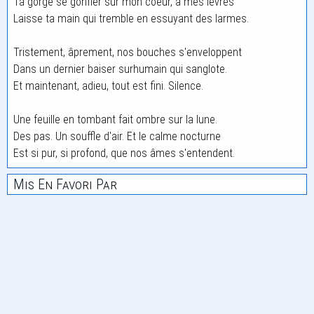
Ta gorge se gonfler sur mon coeur, à mes lèvres
Laisse ta main qui tremble en essuyant des larmes.
Tristement, âprement, nos bouches s'enveloppent
Dans un dernier baiser surhumain qui sanglote.
Et maintenant, adieu, tout est fini. Silence.
Une feuille en tombant fait ombre sur la lune.
Des pas. Un souffle d'air. Et le calme nocturne
Est si pur, si profond, que nos âmes s'entendent.
Mis En Favori Par