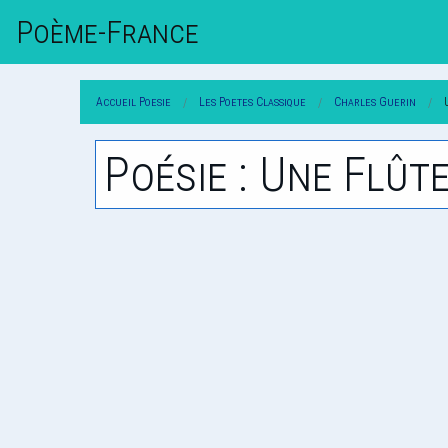
Poème-Fr
Ance
Accueil Poesie
Les Poetes Classique
Charles Guerin
Poésie : Une Flûte