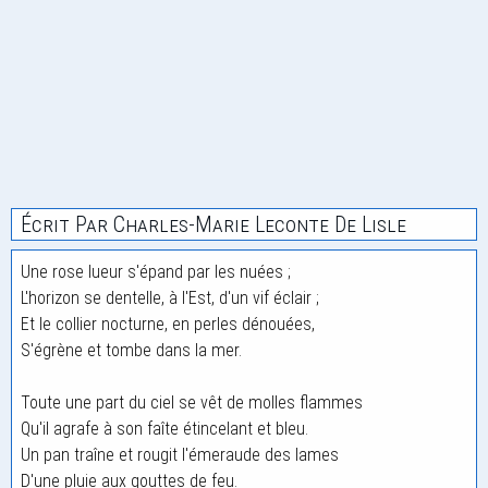
Écrit Par Charles-Marie Leconte De Lisle
Une rose lueur s'épand par les nuées ;
L'horizon se dentelle, à l'Est, d'un vif éclair ;
Et le collier nocturne, en perles dénouées,
S'égrène et tombe dans la mer.
Toute une part du ciel se vêt de molles flammes
Qu'il agrafe à son faîte étincelant et bleu.
Un pan traîne et rougit l'émeraude des lames
D'une pluie aux gouttes de feu.