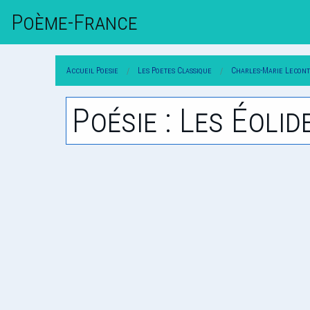
Poème-Fr
Ance
Accueil Poesie
Les Poetes Classique
Charles-Marie Lecont
Poésie : Les Éolid