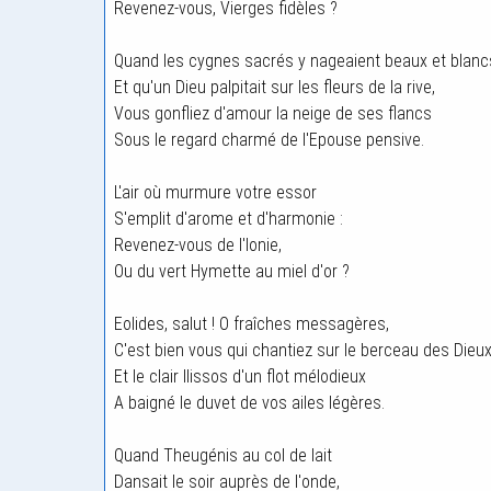
Revenez-vous, Vierges fidèles ?
Quand les cygnes sacrés y nageaient beaux et blanc
Et qu'un Dieu palpitait sur les fleurs de la rive,
Vous gonfliez d'amour la neige de ses flancs
Sous le regard charmé de l'Epouse pensive.
L'air où murmure votre essor
S'emplit d'arome et d'harmonie :
Revenez-vous de l'Ionie,
Ou du vert Hymette au miel d'or ?
Eolides, salut ! O fraîches messagères,
C'est bien vous qui chantiez sur le berceau des Dieux
Et le clair Ilissos d'un flot mélodieux
A baigné le duvet de vos ailes légères.
Quand Theugénis au col de lait
Dansait le soir auprès de l'onde,