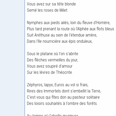
Vous avez sur sa tête blonde
Semé les roses de Milet.
Nymphes aux pieds ailés, loin du fleuve d'Homère,
Plus tard prenant la route où l'Alphée aux flots bleus
Suit Aréthuse au sein de l'étendue amère,
Dans l'Ile nourricière aux épis onduleux,
Sous le platane où l'on s'abrite
Des flèches vermeilles du jour,
Vous avez soupiré d'amour
Sur les lèvres de Théocrite.
Zéphyros, Iapyx, Euros au vol si frais,
Rires des Immortels dont s'embellit la Terre,
C'est vous qui fîtes don au pasteur solitaire
Des loisirs souhaités à l'ombre des forêts.
Au temps où l'abeille murmure