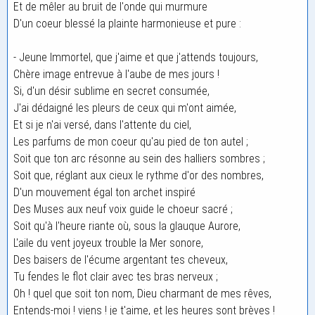
Et de mêler au bruit de l'onde qui murmure
D'un coeur blessé la plainte harmonieuse et pure :
- Jeune Immortel, que j'aime et que j'attends toujours,
Chère image entrevue à l'aube de mes jours !
Si, d'un désir sublime en secret consumée,
J'ai dédaigné les pleurs de ceux qui m'ont aimée,
Et si je n'ai versé, dans l'attente du ciel,
Les parfums de mon coeur qu'au pied de ton autel ;
Soit que ton arc résonne au sein des halliers sombres ;
Soit que, réglant aux cieux le rythme d'or des nombres,
D'un mouvement égal ton archet inspiré
Des Muses aux neuf voix guide le choeur sacré ;
Soit qu'à l'heure riante où, sous la glauque Aurore,
L'aile du vent joyeux trouble la Mer sonore,
Des baisers de l'écume argentant tes cheveux,
Tu fendes le flot clair avec tes bras nerveux ;
Oh ! quel que soit ton nom, Dieu charmant de mes rêves,
Entends-moi ! viens ! je t'aime, et les heures sont brèves !