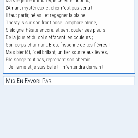
Mais le jeune Immortel, le céleste Inconnu,
L'Amant mystérieux et cher n'est pas venu !
Il faut partir, hélas ! et regagner la plaine.
Thestylis sur son front pose l'amphore pleine,
S'éloigne, hésite encore, et sent couler ses pleurs ;
De la joue et du col s'effacent les couleurs ;
Son corps charmant, Eros, frissonne de tes fièvres !
Mais bientôt, l'oeil brillant, un fier sourire aux lèvres,
Elle songe tout bas, reprenant son chemin :
- Je l'aime et je suis belle ! Il m'entendra demain ! -
Mis En Favori Par