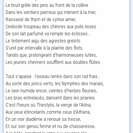
Le bruit grêle des pins au front de la colline.
Dans les sentiers pierreux qui mènent à la mer,
Rassasié de thym et de cytise amer,
L'indocile troupeau des chèvres aux poils lisses
De son lait parfumé va remplir les éclisses ;
Le tintement aigu des agrestes grelots
S'unit par intervalle à la plainte des flots,
Tandis que, prolongeant d'harmonieuses luttes,
Les jeunes chevriers soufflent aux doubles flûtes.
Tout s'apaise : l'oiseau rentre dans son nid frais ;
Au sortir des joncs verts, les Nymphes des marais,
Le sein humide encor, ceintes d'herbes fleuries,
Les bras entrelacés, dansent dans les prairies.
C'est l'heure où Thestylis, la vierge de l'Aitna,
Aux yeux étincelants comme ceux d'Athana,
En un noir diadème a renoué sa tresse,
Et sur son genou ferme et nu de chasseresse,