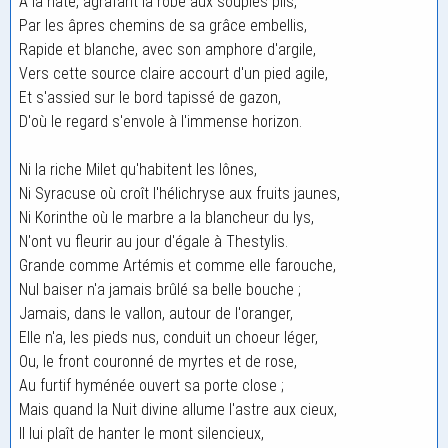
A la hâte, agrafant la robe aux souples plis,
Par les âpres chemins de sa grâce embellis,
Rapide et blanche, avec son amphore d'argile,
Vers cette source claire accourt d'un pied agile,
Et s'assied sur le bord tapissé de gazon,
D'où le regard s'envole à l'immense horizon.
Ni la riche Milet qu'habitent les Iônes,
Ni Syracuse où croît l'hélichryse aux fruits jaunes,
Ni Korinthe où le marbre a la blancheur du lys,
N'ont vu fleurir au jour d'égale à Thestylis.
Grande comme Artémis et comme elle farouche,
Nul baiser n'a jamais brûlé sa belle bouche ;
Jamais, dans le vallon, autour de l'oranger,
Elle n'a, les pieds nus, conduit un choeur léger,
Ou, le front couronné de myrtes et de rose,
Au furtif hyménée ouvert sa porte close ;
Mais quand la Nuit divine allume l'astre aux cieux,
Il lui plaît de hanter le mont silencieux,