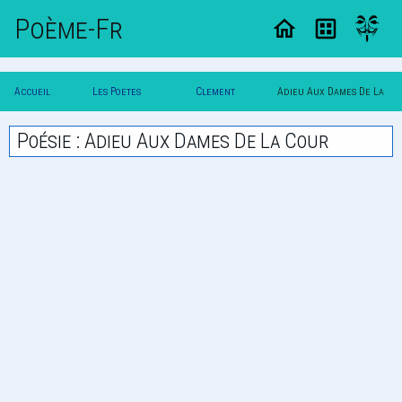
Poème-Fr
Accueil
Les Poetes
Clement
Adieu Aux Dames De La
Poesie
Classique
Marot
Cour
Poésie : Adieu Aux Dames De La Cour