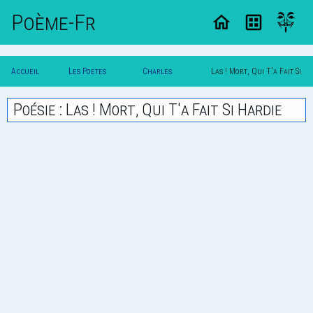
Poème-Fr
Accueil
Les Poetes
Charles
Las ! Mort, Qui T'a Fait Si
Poesie
Classique
D'orleans
Hardie
Poésie : Las ! Mort, Qui T'a Fait Si Hardie