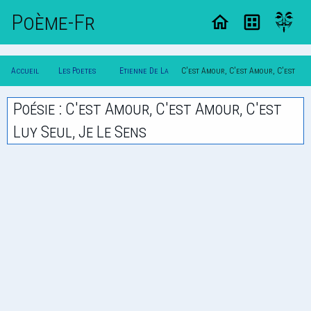
Poème-Fr
Accueil
Les Poetes
Etienne De La
C'est Amour, C'est Amour, C'est
Poesie
Classique
Boetie
Luy Seul, Je Le Sens
Poésie : C'est Amour, C'est Amour, C'est
Luy Seul, Je Le Sens