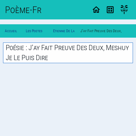
Poème-Fr
Accueil
Les Poetes
Etienne De La
J'ay Fait Preuve Des Deux,
Poesie
Classique
Boetie
Meshuy Je Le Puis Dire
Poésie : J'ay Fait Preuve Des Deux, Meshuy
Je Le Puis Dire