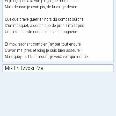
Et je sçay qu'à la voir j'ai gaigné mes ennuis :
Mais deusse-je avoir pis, de la voir je desire.
Quelque brave guerrier, hors du combat surpris
D'un mosquet, a despit que de pres il n'aist pris
Un plus honeste coup d'une lance cogneue :
Et moy, sachant combien j'ay par tout enduré,
D'avoir mal pres et loing je suis bien asseuré ;
Mais quoy ! s'il faut mourir, je veux voir qui me tue.
Mis En Favori Par