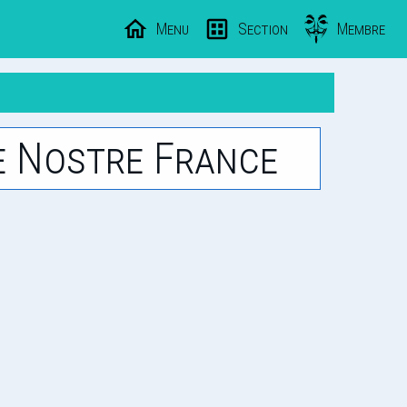
Menu
Section
Membre
re Nostre France