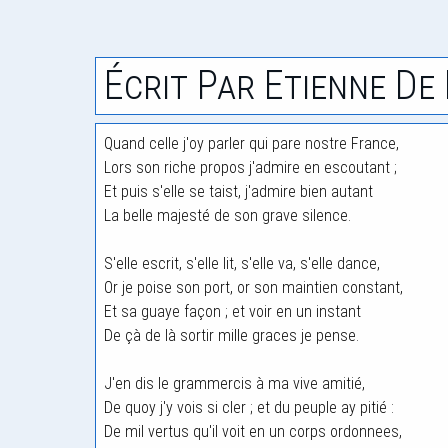
Écrit Par Etienne De 
Quand celle j'oy parler qui pare nostre France,
Lors son riche propos j'admire en escoutant ;
Et puis s'elle se taist, j'admire bien autant
La belle majesté de son grave silence.
S'elle escrit, s'elle lit, s'elle va, s'elle dance,
Or je poise son port, or son maintien constant,
Et sa guaye façon ; et voir en un instant
De çà de là sortir mille graces je pense.
J'en dis le grammercis à ma vive amitié,
De quoy j'y vois si cler ; et du peuple ay pitié :
De mil vertus qu'il voit en un corps ordonnees,