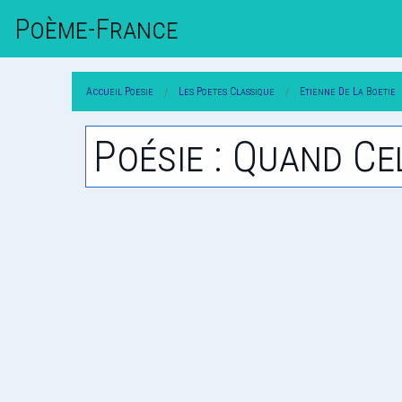
Poème-Fr
Ance
Accueil Poesie
Les Poetes Classique
Etienne De La Boetie
Poésie : Quand Ce