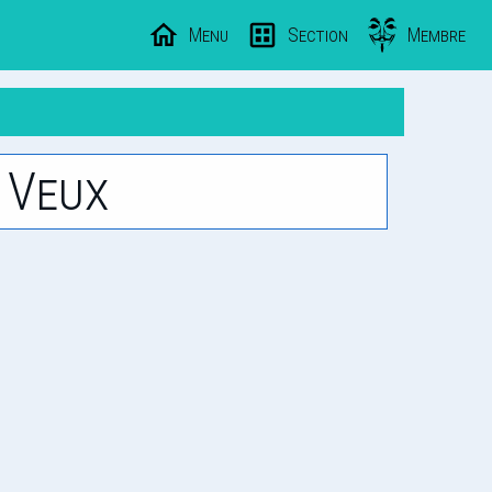
Menu
Section
Membre
 Veux