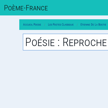
Poème-Fr
Ance
Accueil Poesie
Les Poetes Classique
Etienne De La Boetie
Poésie : Reproch