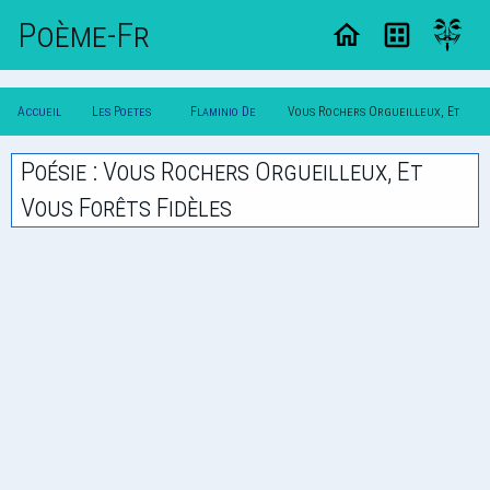
Poème-Fr
Accueil
Les Poetes
Flaminio De
Vous Rochers Orgueilleux, Et
Poesie
Classique
Birague
Vous Forets Fideles
Poésie : Vous Rochers Orgueilleux, Et
Vous Forêts Fidèles