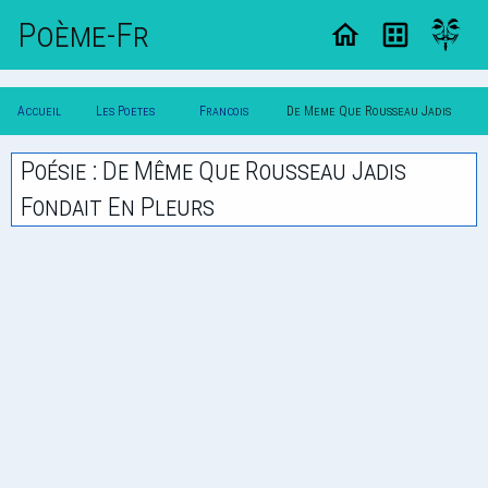
Poème-Fr
Accueil
Les Poetes
Francois
De Meme Que Rousseau Jadis
Poesie
Classique
Coppee
Fondait En Pleurs
Poésie : De Même Que Rousseau Jadis
Fondait En Pleurs