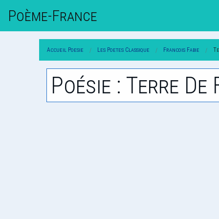
Poème-Fr
Ance
Accueil Poesie
Les Poetes Classique
Francois Fabie
Te
Poésie : Terre De