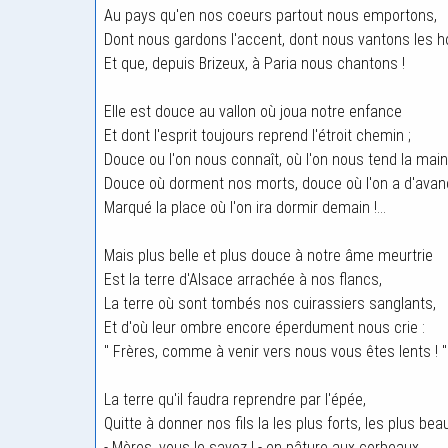
Au pays qu'en nos coeurs partout nous emportons,
Dont nous gardons l'accent, dont nous vantons les
Et que, depuis Brizeux, à Paria nous chantons !
Elle est douce au vallon où joua notre enfance
Et dont l'esprit toujours reprend l'étroit chemin ;
Douce ou l'on nous connaît, où l'on nous tend la main
Douce où dorment nos morts, douce où l'on a d'ava
Marqué la place où l'on ira dormir demain !...
Mais plus belle et plus douce à notre âme meurtrie
Est la terre d'Alsace arrachée à nos flancs,
La terre où sont tombés nos cuirassiers sanglants,
Et d'où leur ombre encore éperdument nous crie :
" Frères, comme à venir vers nous vous êtes lents ! "
La terre qu'il faudra reprendre par l'épée,
Quitte à donner nos fils la les plus forts, les plus bea
- Mères, vous le savez ! - en pâture aux corbeaux,