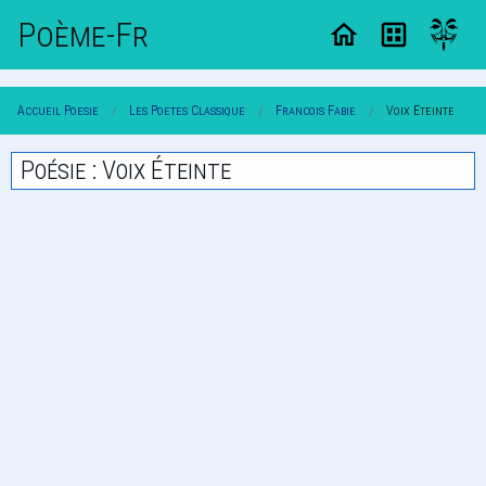
Poème-Fr
Accueil Poesie
Les Poetes Classique
Francois Fabie
Voix Eteinte
Poésie : Voix Éteinte