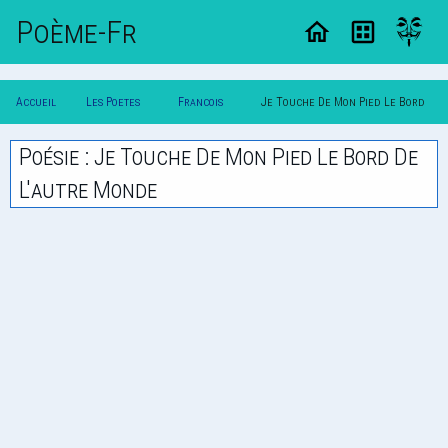
Poème-Fr
Accueil
Les Poetes
Francois
Je Touche De Mon Pied Le Bord
Poesie
Classique
Maynard
De L'autre Monde
Poésie : Je Touche De Mon Pied Le Bord De
L'autre Monde