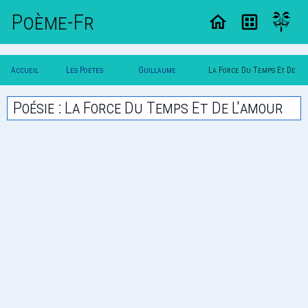
Poème-Fr
Accueil
Les Poetes
Guillaume
La Force Du Temps Et De
Poesie
Classique
Colletet
L'amour
Poésie : La Force Du Temps Et De L'amour