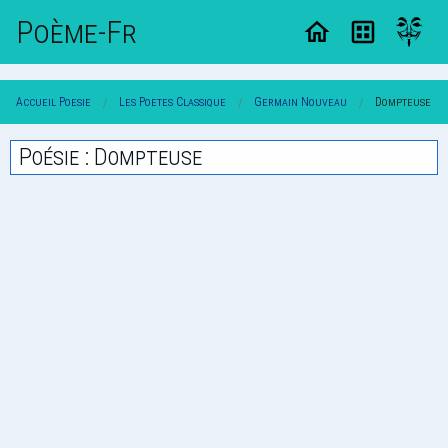
Poème-Fr
Accueil Poesie
Les Poetes Classique
Germain Nouveau
Dompteuse
Poésie : Dompteuse