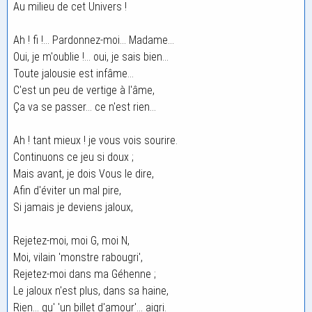
Au milieu de cet Univers !
Ah ! fi !... Pardonnez-moi... Madame...
Oui, je m'oublie !... oui, je sais bien...
Toute jalousie est infâme...
C'est un peu de vertige à l'âme,
Ça va se passer... ce n'est rien...
Ah ! tant mieux ! je vous vois sourire.
Continuons ce jeu si doux ;
Mais avant, je dois Vous le dire,
Afin d'éviter un mal pire,
Si jamais je deviens jaloux,
Rejetez-moi, moi G, moi N,
Moi, vilain 'monstre rabougri',
Rejetez-moi dans ma Géhenne ;
Le jaloux n'est plus, dans sa haine,
Rien... qu' 'un billet d'amour'... aigri.