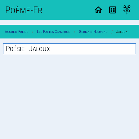
Poème-Fr
Accueil Poesie
Les Poetes Classique
Germain Nouveau
Jaloux
Poésie : Jaloux