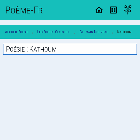
Poème-Fr
Accueil Poesie
Les Poetes Classique
Germain Nouveau
Kathoum
Poésie : Kathoum