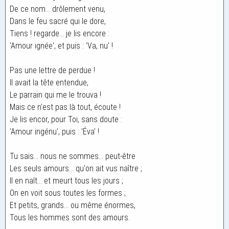
De ce nom... drôlement venu,
Dans le feu sacré qui le dore,
Tiens ! regarde... je lis encore :
'Amour ignée', et puis : 'Va, nu' !
Pas une lettre de perdue !
Il avait la tête entendue,
Le parrain qui me le trouva !
Mais ce n'est pas là tout, écoute !
Je lis encor, pour Toi, sans doute :
'Amour ingénu', puis : 'Éva' !
Tu sais... nous ne sommes... peut-être
Les seuls amours... qu'on ait vus naître ;
Il en naît... et meurt tous les jours ;
On en voit sous toutes les formes ;
Et petits, grands... ou même énormes,
Tous les hommes sont des amours.