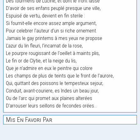
Des tourmens de Lucine, et dont le front lassé
D'avoir de ses enfans peuplé presque une ville,
Espuisé de vertu, devient en fin sterile :
Si fournit-elle encore assez ample argument,
Pour celebrer l'auteur d'un si riche ornement.
Jamais le gay printems à mes yeux ne propose
L'azur du lin fleuri, l'incarnat de la rose,
Le pourpre rougissant de l'oeillet à maints plis,
Le fin or de Clytie, et la neige du lis,
Que je n'admire en eux le peintre qui colore
Les champs de plus de teints que le front de l'aurore,
Qui, quittant des poissons le tempesteux sejour,
Conduit, avant-couriere, es Indes un beau jour,
Ou de l'arc qui promet aux plaines alterées
D'arrouser leurs seillons de fecondes orées...
Mis En Favori Par