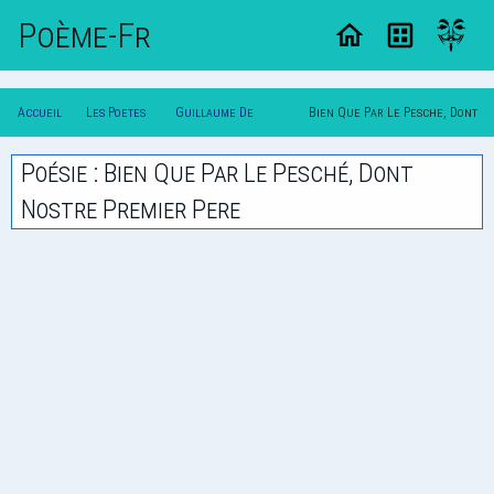
Poème-Fr
Accueil
Les Poetes
Guillaume De
Bien Que Par Le Pesche, Dont
Poesie
Classique
Salluste Du Bartas
Nostre Premier Pere
Poésie : Bien Que Par Le Pesché, Dont
Nostre Premier Pere