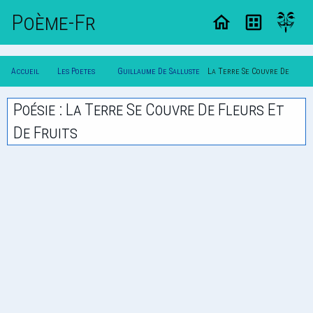
Poème-Fr
Accueil
Les Poetes
Guillaume De Salluste
La Terre Se Couvre De
Poesie
Classique
Du Bartas
Fleurs Et De Fruits
Poésie : La Terre Se Couvre De Fleurs Et
De Fruits