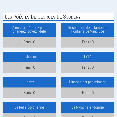
Les Poésies De Georges De Scudéry
Aimez ou n'aimez pas,
Description de la fameuse
changez, soyez fidèle
Fontaine de Vaucluse
Fans : 0
Fans : 0
L'automne
L'été
Fans : 0
Fans : 0
L'hiver
L'inconstant par imitation
Fans : 0
Fans : 0
La belle Égyptienne
La Nymphe endormie