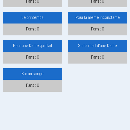
Fans : 0
Fans : 0
Le printemps
Pour la même inconstante
Fans : 0
Fans : 0
Pour une Dame qui filait
Sur la mort d'une Dame
Fans : 0
Fans : 0
Sur un songe
Fans : 0