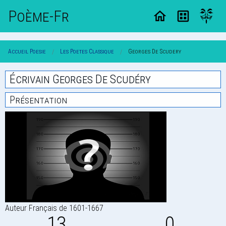
Poème-Fr
Accueil Poesie
Les Poetes Classique
Georges De Scudery
Écrivain Georges De Scudéry
Présentation
Auteur Français de 1601-1667
13
0