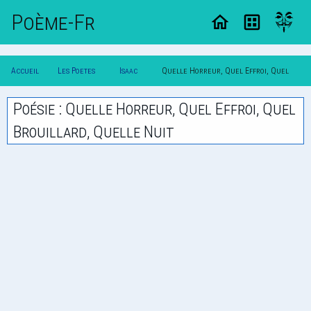
Poème-Fr
Accueil
Les Poetes
Isaac
Quelle Horreur, Quel Effroi, Quel
Poesie
Classique
Habert
Brouillard, Quelle Nuit
Poésie : Quelle Horreur, Quel Effroi, Quel
Brouillard, Quelle Nuit