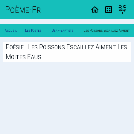
Poème-Fr
Accueil
Les Poetes
Jean-Baptiste
Les Poissons Escaillez Aiment
Poesie
Classique
Chassignet
Les Moites Eaus
Poésie : Les Poissons Escaillez Aiment Les
Moites Eaus