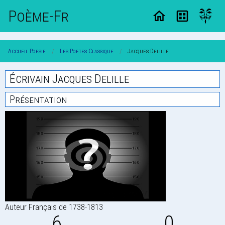
Poème-Fr
Accueil Poesie
Les Poetes Classique
Jacques Delille
Écrivain Jacques Delille
Présentation
Auteur Français de 1738-1813
6
0