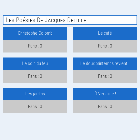
Les Poésies De Jacques Delille
Christophe Colomb
Le café
Fans : 0
Fans : 0
Le coin du feu
Le doux printemps revient...
Fans : 0
Fans : 0
Les jardins
Ô Versaille !
Fans : 0
Fans : 0