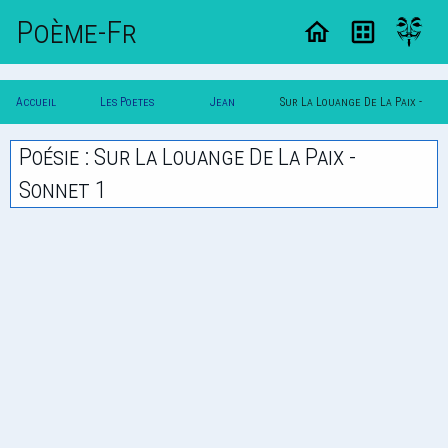
Poème-Fr
Accueil
Les Poetes
Jean
Sur La Louange De La Paix -
Poesie
Classique
Dorat
Sonnet 1
Poésie : Sur La Louange De La Paix -
Sonnet 1