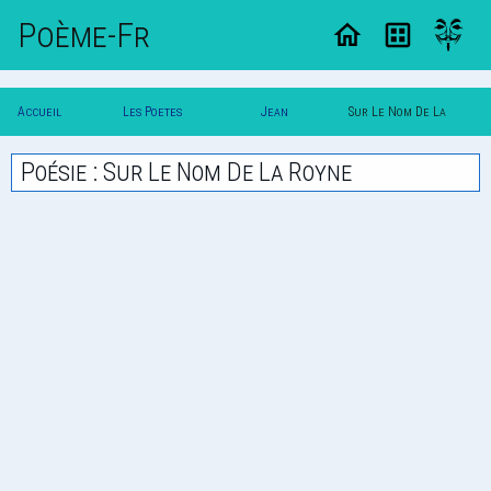
Poème-Fr
Accueil
Les Poetes
Jean
Sur Le Nom De La
Poesie
Classique
Dorat
Royne
Poésie : Sur Le Nom De La Royne