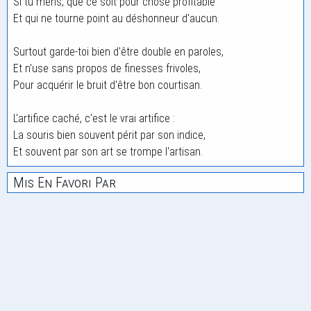
Si tu mens, que ce soit pour chose profitable
Et qui ne tourne point au déshonneur d'aucun.
Surtout garde-toi bien d'être double en paroles,
Et n'use sans propos de finesses frivoles,
Pour acquérir le bruit d'être bon courtisan.
L'artifice caché, c'est le vrai artifice :
La souris bien souvent périt par son indice,
Et souvent par son art se trompe l'artisan.
Mis En Favori Par