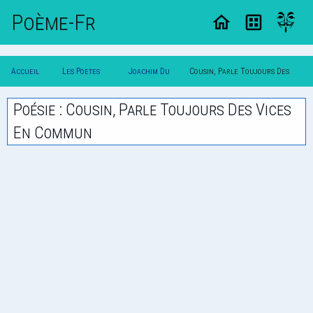
Poème-Fr
Accueil
Les Poetes
Joachim Du
Cousin, Parle Toujours Des
Poesie
Classique
Bellay
Vices En Commun
Poésie : Cousin, Parle Toujours Des Vices
En Commun