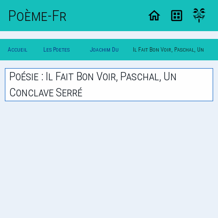
Poème-Fr
Accueil
Les Poetes
Joachim Du
Il Fait Bon Voir, Paschal, Un
Poesie
Classique
Bellay
Conclave Serre
Poésie : Il Fait Bon Voir, Paschal, Un
Conclave Serré