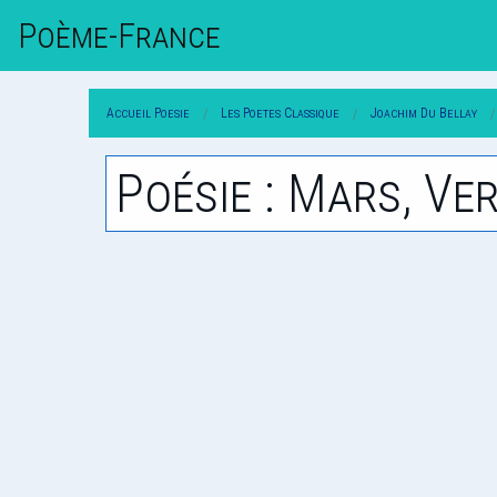
Poème-Fr
Ance
Accueil Poesie
Les Poetes Classique
Joachim Du Bellay
Poésie : Mars, V