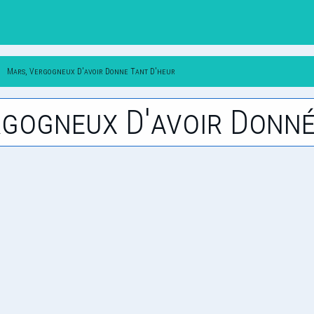
Mars, Vergogneux D'avoir Donne Tant D'heur
ergogneux D'avoir Donné