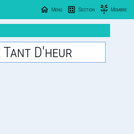
Menu
Section
Membre
 Tant D'heur