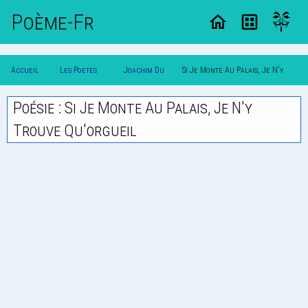
Poème-Fr
Accueil
Les Poetes
Joachim Du
Si Je Monte Au Palais, Je N'y
Poesie
Classique
Bellay
Trouve Qu'orgueil
Poésie : Si Je Monte Au Palais, Je N'y
Trouve Qu'orgueil