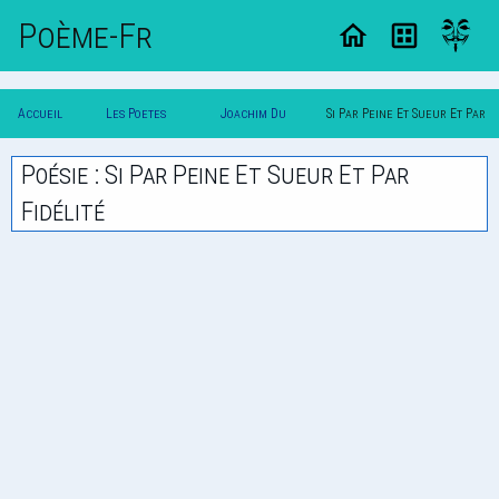
Poème-Fr
Accueil
Les Poetes
Joachim Du
Si Par Peine Et Sueur Et Par
Poesie
Classique
Bellay
Fidelite
Poésie : Si Par Peine Et Sueur Et Par
Fidélité