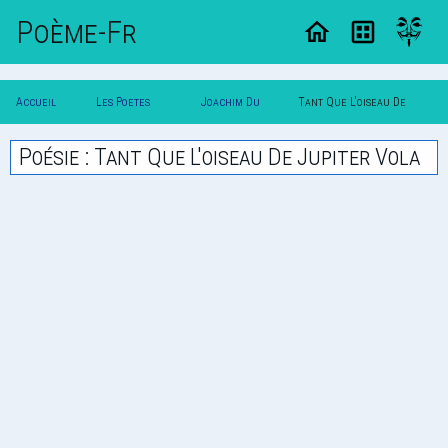
Poème-Fr
Accueil
Les Poetes
Joachim Du
Tant Que L'oiseau De
Poesie
Classique
Bellay
Jupiter Vola
Poésie : Tant Que L'oiseau De Jupiter Vola