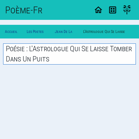
Poème-Fr
Accueil
Les Poetes
Jean De La
L'Astrologue Qui Se Laisse
Poesie
Classique
Fontaine
Tomber Dans Un Puits
Poésie : L'Astrologue Qui Se Laisse Tomber
Dans Un Puits