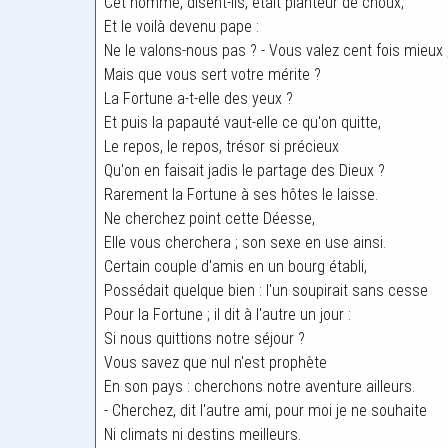
Cet homme, disent-ils, était planteur de choux,
Et le voilà devenu pape :
Ne le valons-nous pas ? - Vous valez cent fois mieux 
Mais que vous sert votre mérite ?
La Fortune a-t-elle des yeux ?
Et puis la papauté vaut-elle ce qu'on quitte,
Le repos, le repos, trésor si précieux
Qu'on en faisait jadis le partage des Dieux ?
Rarement la Fortune à ses hôtes le laisse.
Ne cherchez point cette Déesse,
Elle vous cherchera ; son sexe en use ainsi.
Certain couple d'amis en un bourg établi,
Possédait quelque bien : l'un soupirait sans cesse
Pour la Fortune ; il dit à l'autre un jour :
Si nous quittions notre séjour ?
Vous savez que nul n'est prophète
En son pays : cherchons notre aventure ailleurs.
- Cherchez, dit l'autre ami, pour moi je ne souhaite
Ni climats ni destins meilleurs.