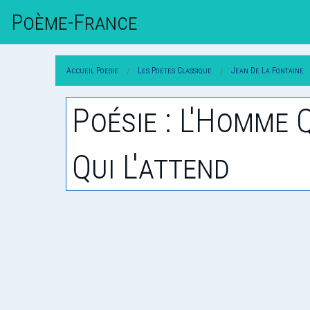
Poème-Fr
Ance
Accueil Poesie
Les Poetes Classique
Jean De La Fontaine
Poésie : L'Homme 
Qui L'attend