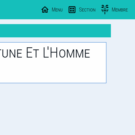
Menu
Section
Membre
tune Et L'Homme