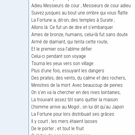
Adieu Messieurs de cour ; Messieurs de cour adieu :
Suivez jusques au bout une ombre qui vous flatte.
La Fortune a, dit-on, des temples à Surate ;
Allons là. Ce fut un de dire et s'embarquer.
Ames de bronze, humains, celui-là fut sans doute
Armé de diamant, qui tenta cette route,
Et le premier osa l'abîme défier.
Celui-ci pendant son voyage
Tourna les yeux vers son village
Plus d'une fois, essuyant les dangers
Des pirates, des vents, du calme et des rochers,
Ministres de la mort. Avec beaucoup de peines
On s'en va la chercher en des rives lointaines,
La trouvant assez tôt sans quitter la maison.
L'homme arrive au Mogol ; on lui dit qu'au Japon
La Fortune pour lors distribuait ses grâces.
Il y court ; les mers étaient lasses
De le porter ; et tout le fruit