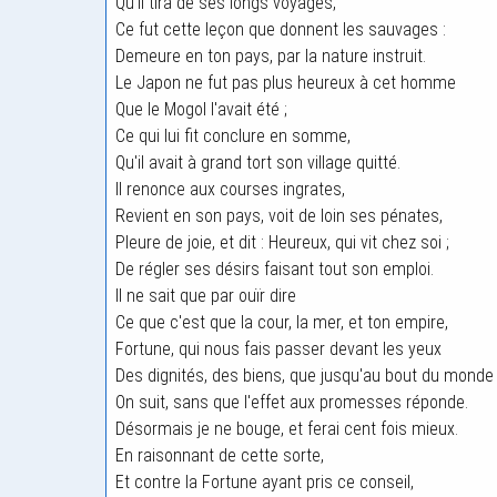
Qu'il tira de ses longs voyages,
Ce fut cette leçon que donnent les sauvages :
Demeure en ton pays, par la nature instruit.
Le Japon ne fut pas plus heureux à cet homme
Que le Mogol l'avait été ;
Ce qui lui fit conclure en somme,
Qu'il avait à grand tort son village quitté.
Il renonce aux courses ingrates,
Revient en son pays, voit de loin ses pénates,
Pleure de joie, et dit : Heureux, qui vit chez soi ;
De régler ses désirs faisant tout son emploi.
Il ne sait que par ouïr dire
Ce que c'est que la cour, la mer, et ton empire,
Fortune, qui nous fais passer devant les yeux
Des dignités, des biens, que jusqu'au bout du monde
On suit, sans que l'effet aux promesses réponde.
Désormais je ne bouge, et ferai cent fois mieux.
En raisonnant de cette sorte,
Et contre la Fortune ayant pris ce conseil,