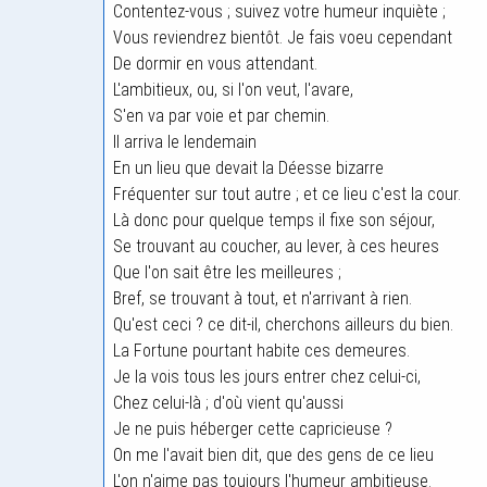
Contentez-vous ; suivez votre humeur inquiète ;
Vous reviendrez bientôt. Je fais voeu cependant
De dormir en vous attendant.
L'ambitieux, ou, si l'on veut, l'avare,
S'en va par voie et par chemin.
Il arriva le lendemain
En un lieu que devait la Déesse bizarre
Fréquenter sur tout autre ; et ce lieu c'est la cour.
Là donc pour quelque temps il fixe son séjour,
Se trouvant au coucher, au lever, à ces heures
Que l'on sait être les meilleures ;
Bref, se trouvant à tout, et n'arrivant à rien.
Qu'est ceci ? ce dit-il, cherchons ailleurs du bien.
La Fortune pourtant habite ces demeures.
Je la vois tous les jours entrer chez celui-ci,
Chez celui-là ; d'où vient qu'aussi
Je ne puis héberger cette capricieuse ?
On me l'avait bien dit, que des gens de ce lieu
L'on n'aime pas toujours l'humeur ambitieuse.