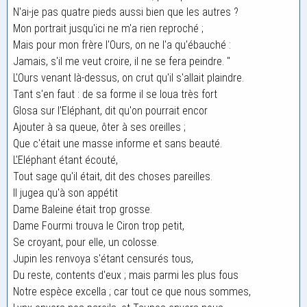
N'ai-je pas quatre pieds aussi bien que les autres ?
Mon portrait jusqu'ici ne m'a rien reproché ;
Mais pour mon frère l'Ours, on ne l'a qu'ébauché :
Jamais, s'il me veut croire, il ne se fera peindre. "
L'Ours venant là-dessus, on crut qu'il s'allait plaindre.
Tant s'en faut : de sa forme il se loua très fort
Glosa sur l'Eléphant, dit qu'on pourrait encor
Ajouter à sa queue, ôter à ses oreilles ;
Que c'était une masse informe et sans beauté.
L'Eléphant étant écouté,
Tout sage qu'il était, dit des choses pareilles.
Il jugea qu'à son appétit
Dame Baleine était trop grosse.
Dame Fourmi trouva le Ciron trop petit,
Se croyant, pour elle, un colosse.
Jupin les renvoya s'étant censurés tous,
Du reste, contents d'eux ; mais parmi les plus fous
Notre espèce excella ; car tout ce que nous sommes,