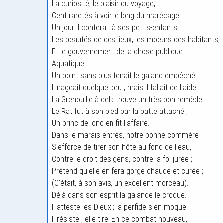
La curiosité, le plaisir du voyage,
Cent raretés à voir le long du marécage :
Un jour il conterait à ses petits-enfants
Les beautés de ces lieux, les moeurs des habitants,
Et le gouvernement de la chose publique
Aquatique.
Un point sans plus tenait le galand empêché :
Il nageait quelque peu ; mais il fallait de l'aide.
La Grenouille à cela trouve un très bon remède :
Le Rat fut à son pied par la patte attaché ;
Un brinc de jonc en fit l'affaire.
Dans le marais entrés, notre bonne commère
S'efforce de tirer son hôte au fond de l'eau,
Contre le droit des gens, contre la foi jurée ;
Prétend qu'elle en fera gorge-chaude et curée ;
(C'était, à son avis, un excellent morceau).
Déjà dans son esprit la galande le croque.
Il atteste les Dieux ; la perfide s'en moque.
Il résiste ; elle tire. En ce combat nouveau,