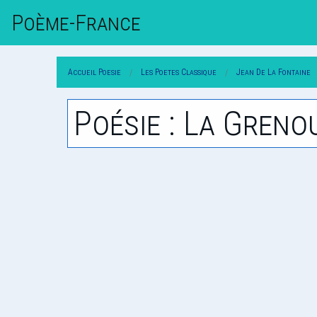
Poème-Fr
Ance
Accueil Poesie
Les Poetes Classique
Jean De La Fontaine
Poésie : La Greno