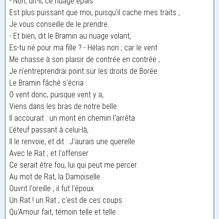
- Non, dit-il, ce nuage épais
Est plus puissant que moi, puisqu'il cache mes traits ;
Je vous conseille de le prendre.
- Et bien, dit le Bramin au nuage volant,
Es-tu né pour ma fille ? - Hélas non ; car le vent
Me chasse à son plaisir de contrée en contrée ;
Je n'entreprendrai point sur les droits de Borée.
Le Bramin fâché s'écria :
O vent donc, puisque vent y a,
Viens dans les bras de notre belle.
Il accourait : un mont en chemin l'arrêta.
L'éteuf passant à celui-là,
Il le renvoie, et dit : J'aurais une querelle
Avec le Rat ; et l'offenser
Ce serait être fou, lui qui peut me percer.
Au mot de Rat, la Damoiselle
Ouvrit l'oreille ; il fut l'époux.
Un Rat ! un Rat ; c'est de ces coups
Qu'Amour fait, témoin telle et telle :