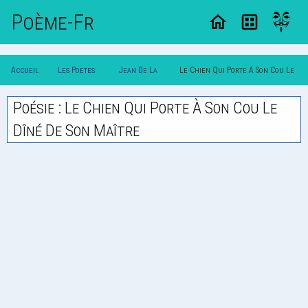
Poème-Fr
Accueil
Les Poetes
Jean De La
Le Chien Qui Porte A Son Cou Le
Poesie
Classique
Fontaine
Dine De Son Maitre
Poésie : Le Chien Qui Porte À Son Cou Le
Dîné De Son Maître