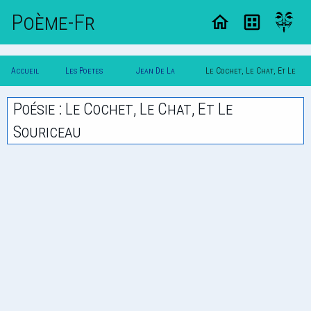
Poème-Fr
Accueil
Les Poetes
Jean De La
Le Cochet, Le Chat, Et Le
Poesie
Classique
Fontaine
Souriceau
Poésie : Le Cochet, Le Chat, Et Le
Souriceau