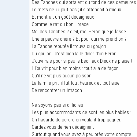
Des Tanches qui sortaient du fond de ces demeures.
Le mets ne lui plut pas ; il s'attendait à mieux
Et montrait un goût dédaigneux
Comme le rat du bon Horace.
Moi des Tanches ? dit-il, moi Héron que je fasse
Une si pauvre chère ? Et pour qui me prend-on ?
La Tanche rebutée il trouva du goujon.
Du goujon ! c'est bien là le dîner d'un Héron !
J'ouvrirais pour si peu le bec ! aux Dieux ne plaise !
Il l'ouvrit pour bien moins : tout alla de façon
Qu'il ne vit plus aucun poisson.
La faim le prit, il fut tout heureux et tout aise
De rencontrer un limaçon.
Ne soyons pas si difficiles :
Les plus accommodants ce sont les plus habiles :
On hasarde de perdre en voulant trop gagner.
Gardez-vous de rien dédaigner ;
Surtout quand vous avez à peu près votre compte.