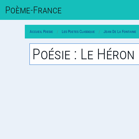
Poème-Fr
Ance
Accueil Poesie
Les Poetes Classique
Jean De La Fontaine
Poésie : Le Héron