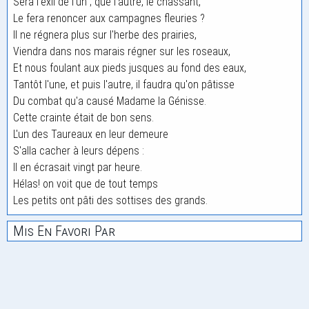
Sera l'exil de l'un ; que l'autre, le chassant,
Le fera renoncer aux campagnes fleuries ?
Il ne régnera plus sur l'herbe des prairies,
Viendra dans nos marais régner sur les roseaux,
Et nous foulant aux pieds jusques au fond des eaux,
Tantôt l'une, et puis l'autre, il faudra qu'on pâtisse
Du combat qu'a causé Madame la Génisse.
Cette crainte était de bon sens.
L'un des Taureaux en leur demeure
S'alla cacher à leurs dépens :
Il en écrasait vingt par heure.
Hélas! on voit que de tout temps
Les petits ont pâti des sottises des grands.
Mis En Favori Par