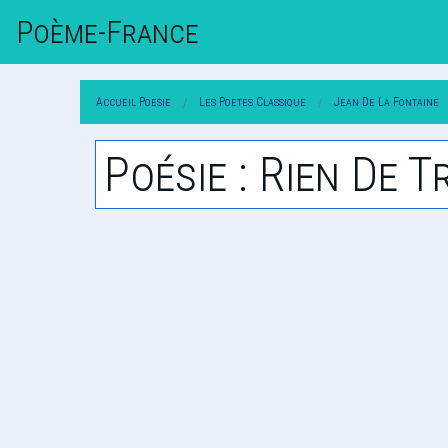
Poème-Fr
Ance
Accueil Poesie
Les Poetes Classique
Jean De La Fontaine
Poésie : Rien De T