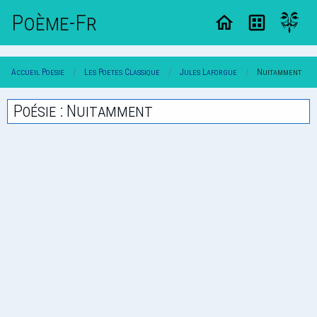
Poème-Fr
Accueil Poesie
Les Poetes Classique
Jules Laforgue
Nuitamment
Poésie : Nuitamment