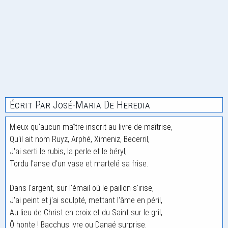
Écrit Par José-Maria De Heredia
Mieux qu'aucun maître inscrit au livre de maîtrise,
Qu'il ait nom Ruyz, Arphé, Ximeniz, Becerril,
J'ai serti le rubis, la perle et le béryl,
Tordu l'anse d'un vase et martelé sa frise.
Dans l'argent, sur l'émail où le paillon s'irise,
J'ai peint et j'ai sculpté, mettant l'âme en péril,
Au lieu de Christ en croix et du Saint sur le gril,
Ô honte ! Bacchus ivre ou Danaé surprise.