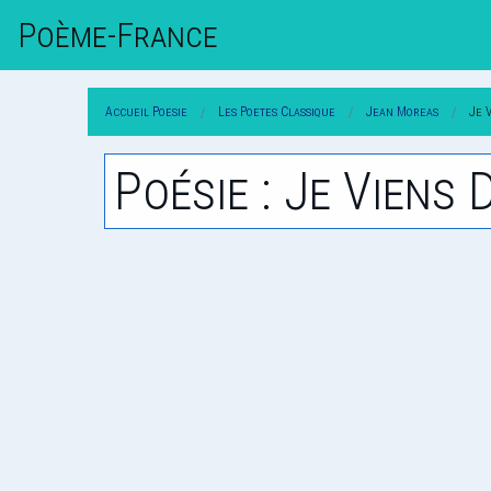
Poème-Fr
Ance
Accueil Poesie
Les Poetes Classique
Jean Moreas
Je 
Poésie : Je Viens 