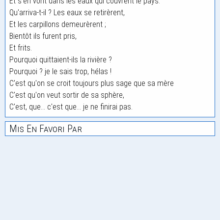
Et s'en vont dans les eaux qui couvrent le pays.
Qu'arriva-t-il ? Les eaux se retirèrent,
Et les carpillons demeurèrent ;
Bientôt ils furent pris,
Et frits.
Pourquoi quittaient-ils la rivière ?
Pourquoi ? je le sais trop, hélas !
C'est qu'on se croit toujours plus sage que sa mère
C'est qu'on veut sortir de sa sphère,
C'est, que... c'est que... je ne finirai pas.
Mis En Favori Par