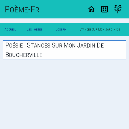
Poème-Fr
Accueil
Les Poetes
Joseph
Stances Sur Mon Jardin De
Poesie
Classique
Quesnel
Boucherville
Poésie : Stances Sur Mon Jardin De
Boucherville